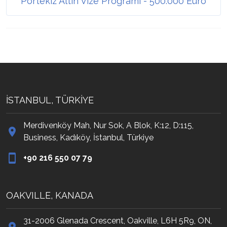
Portekiz Altın Vize Programı - 500.000 Euro
İSTANBUL, TÜRKİYE
Merdivenköy Mah, Nur Sok, A Blok, K:12, D:115,
Business, Kadıköy, İstanbul, Türkiye
‭+90 216 550 07 79‬
OAKVILLE, KANADA
31-2006 Glenada Crescent, Oakville, L6H 5R9, ON,