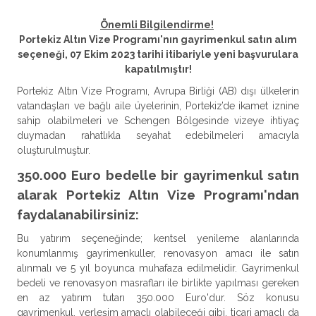
Önemli Bilgilendirme!
Portekiz Altın Vize Programı'nın gayrimenkul satın alım
seçeneği, 07 Ekim 2023 tarihi itibariyle yeni başvurulara
kapatılmıştır!
Portekiz Altın Vize Programı, Avrupa Birliği (AB) dışı ülkelerin
vatandaşları ve bağlı aile üyelerinin, Portekiz’de ikamet iznine
sahip olabilmeleri ve Schengen Bölgesinde vizeye ihtiyaç
duymadan rahatlıkla seyahat edebilmeleri amacıyla
oluşturulmuştur.
350.000 Euro bedelle bir gayrimenkul satın
alarak Portekiz Altın Vize Programı'ndan
faydalanabilirsiniz:
Bu yatırım seçeneğinde; kentsel yenileme alanlarında
konumlanmış gayrimenkuller, renovasyon amacı ile satın
alınmalı ve 5 yıl boyunca muhafaza edilmelidir. Gayrimenkul
bedeli ve renovasyon masrafları ile birlikte yapılması gereken
en az yatırım tutarı 350.000 Euro'dur. Söz konusu
gayrimenkul, yerleşim amaçlı olabileceği gibi, ticari amaçlı da