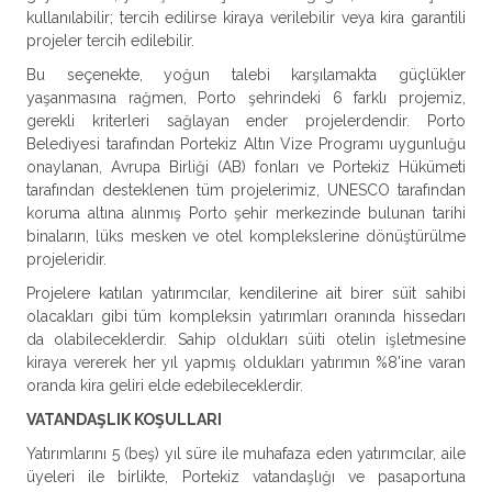
kullanılabilir; tercih edilirse kiraya verilebilir veya kira garantili
projeler tercih edilebilir.
Bu seçenekte, yoğun talebi karşılamakta güçlükler
yaşanmasına rağmen, Porto şehrindeki 6 farklı projemiz,
gerekli kriterleri sağlayan ender projelerdendir. Porto
Belediyesi tarafından Portekiz Altın Vize Programı uygunluğu
onaylanan, Avrupa Birliği (AB) fonları ve Portekiz Hükümeti
tarafından desteklenen tüm projelerimiz, UNESCO tarafından
koruma altına alınmış Porto şehir merkezinde bulunan tarihi
binaların, lüks mesken ve otel komplekslerine dönüştürülme
projeleridir.
Projelere katılan yatırımcılar, kendilerine ait birer süit sahibi
olacakları gibi tüm kompleksin yatırımları oranında hissedarı
da olabileceklerdir. Sahip oldukları süiti otelin işletmesine
kiraya vererek her yıl yapmış oldukları yatırımın %8'ine varan
oranda kira geliri elde edebileceklerdir.
VATANDAŞLIK KOŞULLARI
Yatırımlarını 5 (beş) yıl süre ile muhafaza eden yatırımcılar, aile
üyeleri ile birlikte, Portekiz vatandaşlığı ve pasaportuna